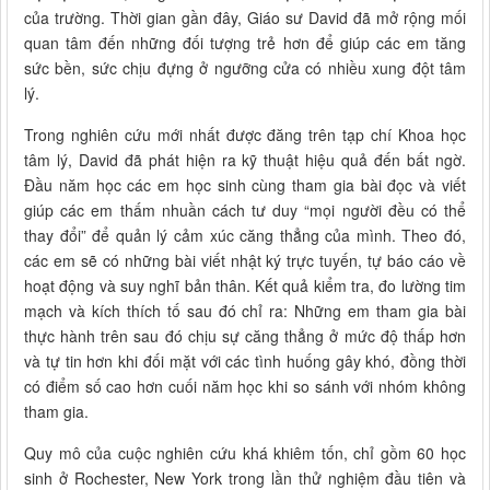
của trường. Thời gian gần đây, Giáo sư David đã mở rộng mối
quan tâm đến những đối tượng trẻ hơn để giúp các em tăng
sức bền, sức chịu đựng ở ngưỡng cửa có nhiều xung đột tâm
lý.
Trong nghiên cứu mới nhất được đăng trên tạp chí Khoa học
tâm lý, David đã phát hiện ra kỹ thuật hiệu quả đến bất ngờ.
Đầu năm học các em học sinh cùng tham gia bài đọc và viết
giúp các em thấm nhuần cách tư duy “mọi người đều có thể
thay đổi” để quản lý cảm xúc căng thẳng của mình. Theo đó,
các em sẽ có những bài viết nhật ký trực tuyến, tự báo cáo về
hoạt động và suy nghĩ bản thân. Kết quả kiểm tra, đo lường tim
mạch và kích thích tố sau đó chỉ ra: Những em tham gia bài
thực hành trên sau đó chịu sự căng thẳng ở mức độ thấp hơn
và tự tin hơn khi đối mặt với các tình huống gây khó, đồng thời
có điểm số cao hơn cuối năm học khi so sánh với nhóm không
tham gia.
Quy mô của cuộc nghiên cứu khá khiêm tốn, chỉ gồm 60 học
sinh ở Rochester, New York trong lần thử nghiệm đầu tiên và