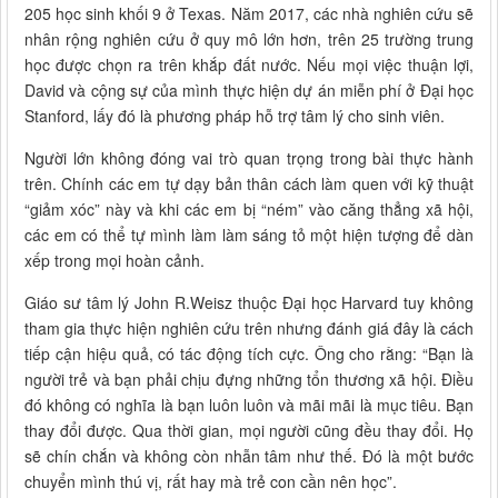
205 học sinh khối 9 ở Texas. Năm 2017, các nhà nghiên cứu sẽ
nhân rộng nghiên cứu ở quy mô lớn hơn, trên 25 trường trung
học được chọn ra trên khắp đất nước. Nếu mọi việc thuận lợi,
David và cộng sự của mình thực hiện dự án miễn phí ở Đại học
Stanford, lấy đó là phương pháp hỗ trợ tâm lý cho sinh viên.
Người lớn không đóng vai trò quan trọng trong bài thực hành
trên. Chính các em tự dạy bản thân cách làm quen với kỹ thuật
“giảm xóc” này và khi các em bị “ném” vào căng thẳng xã hội,
các em có thể tự mình làm làm sáng tỏ một hiện tượng để dàn
xếp trong mọi hoàn cảnh.
Giáo sư tâm lý John R.Weisz thuộc Đại học Harvard tuy không
tham gia thực hiện nghiên cứu trên nhưng đánh giá đây là cách
tiếp cận hiệu quả, có tác động tích cực. Ông cho rằng: “Bạn là
người trẻ và bạn phải chịu đựng những tổn thương xã hội. Điều
đó không có nghĩa là bạn luôn luôn và mãi mãi là mục tiêu. Bạn
thay đổi được. Qua thời gian, mọi người cũng đều thay đổi. Họ
sẽ chín chắn và không còn nhẫn tâm như thế. Đó là một bước
chuyển mình thú vị, rất hay mà trẻ con cần nên học”.