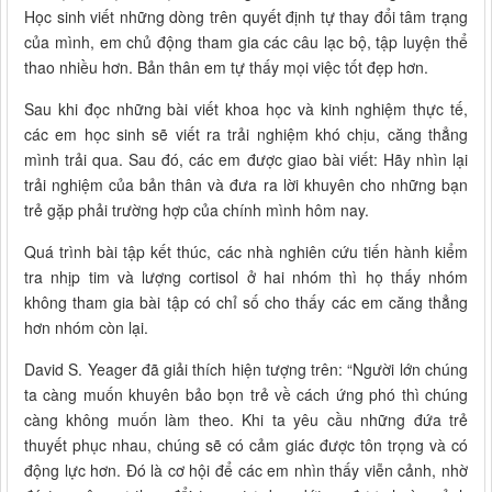
Học sinh viết những dòng trên quyết định tự thay đổi tâm trạng
của mình, em chủ động tham gia các câu lạc bộ, tập luyện thể
thao nhiều hơn. Bản thân em tự thấy mọi việc tốt đẹp hơn.
Sau khi đọc những bài viết khoa học và kinh nghiệm thực tế,
các em học sinh sẽ viết ra trải nghiệm khó chịu, căng thẳng
mình trải qua. Sau đó, các em được giao bài viết: Hãy nhìn lại
trải nghiệm của bản thân và đưa ra lời khuyên cho những bạn
trẻ gặp phải trường hợp của chính mình hôm nay.
Quá trình bài tập kết thúc, các nhà nghiên cứu tiến hành kiểm
tra nhịp tim và lượng cortisol ở hai nhóm thì họ thấy nhóm
không tham gia bài tập có chỉ số cho thấy các em căng thẳng
hơn nhóm còn lại.
David S. Yeager đã giải thích hiện tượng trên: “Người lớn chúng
ta càng muốn khuyên bảo bọn trẻ về cách ứng phó thì chúng
càng không muốn làm theo. Khi ta yêu cầu những đứa trẻ
thuyết phục nhau, chúng sẽ có cảm giác được tôn trọng và có
động lực hơn. Đó là cơ hội để các em nhìn thấy viễn cảnh, nhờ