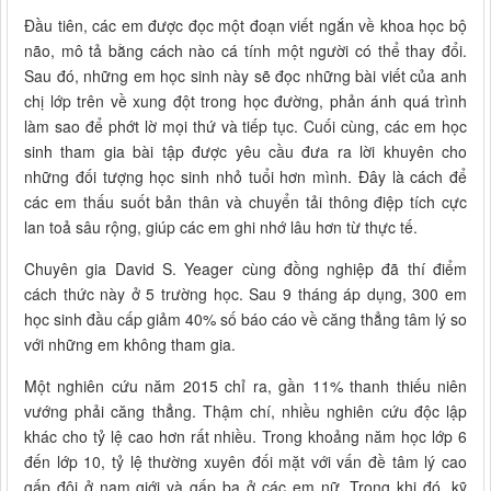
Đầu tiên, các em được đọc một đoạn viết ngắn về khoa học bộ
não, mô tả bằng cách nào cá tính một người có thể thay đổi.
Sau đó, những em học sinh này sẽ đọc những bài viết của anh
chị lớp trên về xung đột trong học đường, phản ánh quá trình
làm sao để phớt lờ mọi thứ và tiếp tục. Cuối cùng, các em học
sinh tham gia bài tập được yêu cầu đưa ra lời khuyên cho
những đối tượng học sinh nhỏ tuổi hơn mình. Đây là cách để
các em thấu suốt bản thân và chuyển tải thông điệp tích cực
lan toả sâu rộng, giúp các em ghi nhớ lâu hơn từ thực tế.
Chuyên gia David S. Yeager cùng đồng nghiệp đã thí điểm
cách thức này ở 5 trường học. Sau 9 tháng áp dụng, 300 em
học sinh đầu cấp giảm 40% số báo cáo về căng thẳng tâm lý so
với những em không tham gia.
Một nghiên cứu năm 2015 chỉ ra, gần 11% thanh thiếu niên
vướng phải căng thẳng. Thậm chí, nhiều nghiên cứu độc lập
khác cho tỷ lệ cao hơn rất nhiều. Trong khoảng năm học lớp 6
đến lớp 10, tỷ lệ thường xuyên đối mặt với vấn đề tâm lý cao
gấp đôi ở nam giới và gấp ba ở các em nữ. Trong khi đó, kỹ