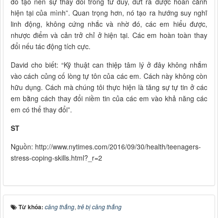
đó tạo nên sự thay đổi trong tư duy, dứt ra được hoàn cảnh
hiện tại của mình”. Quan trọng hơn, nó tạo ra hướng suy nghĩ
linh động, không cứng nhắc và nhờ đó, các em hiểu được,
nhược điểm và cản trở chỉ ở hiện tại. Các em hoàn toàn thay
đổi nếu tác động tích cực.
David cho biết: “Kỹ thuật can thiệp tâm lý ở đây không nhắm
vào cách củng cố lòng tự tôn của các em. Cách này không còn
hữu dụng. Cách mà chúng tôi thực hiện là tăng sự tự tin ở các
em bằng cách thay đổi niềm tin của các em vào khả năng các
em có thể thay đổi”.
ST
Nguồn: http://www.nytimes.com/2016/09/30/health/teenagers-
stress-coping-skills.html?_r=2
Từ khóa:
căng thẳng
,
trẻ bị căng thẳng