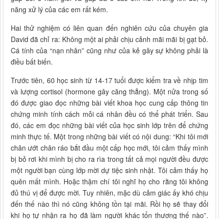
năng xử lý của các em rất kém.
Hai thử nghiệm có liên quan đến nghiên cứu của chuyên gia
David đã chỉ ra: Không một ai phải chịu cảnh mãi mãi bị gạt bỏ.
Cá tính của “nạn nhân” cũng như của kẻ gây sự không phải là
điều bất biến.
Trước tiên, 60 học sinh từ 14-17 tuổi được kiểm tra về nhịp tim
và lượng cortisol (hormone gây căng thẳng). Một nửa trong số
đó được giao đọc những bài viết khoa học cung cấp thông tin
chứng minh tính cách mỗi cá nhân đều có thể phát triển. Sau
đó, các em đọc những bài viết của học sinh lớp trên để chứng
minh thực tế. Một trong những bài viết có nội dung: “Khi tôi mới
chân ướt chân ráo bắt đầu một cấp học mới, tôi cảm thấy mình
bị bỏ rơi khi mình bị cho ra rìa trong tất cả mọi người đều được
một người bạn cùng lớp mời dự tiệc sinh nhật. Tôi cảm thấy họ
quên mất mình. Hoặc thậm chí tôi nghĩ họ cho rằng tôi không
đủ thú vị để được mời. Tuy nhiên, mặc dù cảm giác ấy khó chịu
đến thế nào thì nó cũng không tồn tại mãi. Rồi họ sẽ thay đổi
khi họ tự nhận ra họ đã làm người khác tổn thương thế nào”.