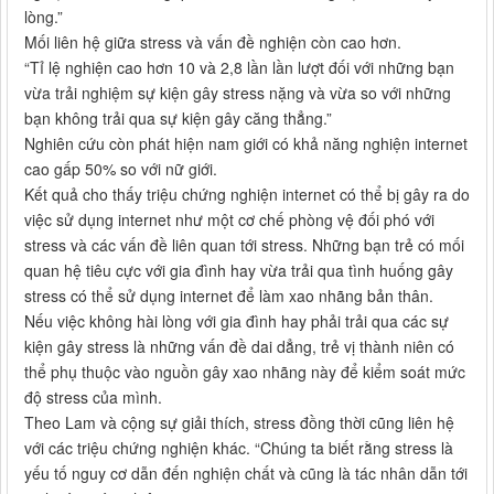
lòng.”
Mối liên hệ giữa stress và vấn đề nghiện còn cao hơn.
“Tỉ lệ nghiện cao hơn 10 và 2,8 lần lần lượt đối với những bạn
vừa trải nghiệm sự kiện gây stress nặng và vừa so với những
bạn không trải qua sự kiện gây căng thẳng.”
Nghiên cứu còn phát hiện nam giới có khả năng nghiện internet
cao gấp 50% so với nữ giới.
Kết quả cho thấy triệu chứng nghiện internet có thể bị gây ra do
việc sử dụng internet như một cơ chế phòng vệ đối phó với
stress và các vấn đề liên quan tới stress. Những bạn trẻ có mối
quan hệ tiêu cực với gia đình hay vừa trải qua tình huống gây
stress có thể sử dụng internet để làm xao nhãng bản thân.
Nếu việc không hài lòng với gia đình hay phải trải qua các sự
kiện gây stress là những vấn đề dai dẳng, trẻ vị thành niên có
thể phụ thuộc vào nguồn gây xao nhãng này để kiểm soát mức
độ stress của mình.
Theo Lam và cộng sự giải thích, stress đồng thời cũng liên hệ
với các triệu chứng nghiện khác. “Chúng ta biết rằng stress là
yếu tố nguy cơ dẫn đến nghiện chất và cũng là tác nhân dẫn tới