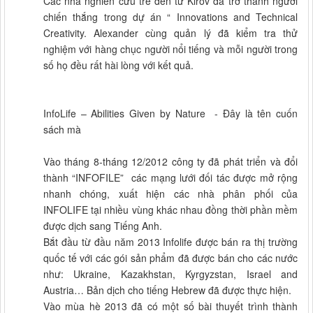
Các nhà nghiên cứu trẻ đến từ Kirov đã trở thành người
chiến thắng trong dự án “ Innovations and Technical
Creativity. Alexander cùng quản lý đã kiểm tra thử
nghiệm với hàng chục người nổi tiếng và mỗi người trong
số họ đều rất hài lòng với kết quả.
InfoLife – Abilities Given by Nature - Đây là tên cuốn
sách mà
Vào tháng 8-tháng 12/2012 công ty đã phát triển và đổi
thành “INFOFILE” các mạng lưới đối tác được mở rộng
nhanh chóng, xuất hiện các nhà phân phối của
INFOLIFE tại nhiều vùng khác nhau đồng thời phần mềm
được dịch sang Tiếng Anh.
Bắt đầu từ đầu năm 2013 Infolife được bán ra thị trường
quốc tế với các gói sản phẩm đã được bán cho các nước
như: Ukraine, Kazakhstan, Kyrgyzstan, Israel and
Austria… Bản dịch cho tiếng Hebrew đã được thực hiện.
Vào mùa hè 2013 đã có một số bài thuyết trình thành