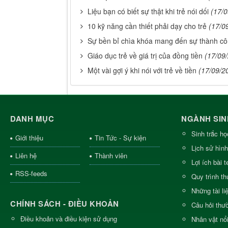
Liệu bạn có biết sự thật khi trẻ nói dối
(17/
10 kỹ năng cần thiết phải dạy cho trẻ
(17/0
Sự bền bỉ chìa khóa mang đến sự thành c
Giáo dục trẻ về giá trị của đồng tiền
(17/09
Một vài gợi ý khi nói với trẻ về tiền
(17/09/2
DANH MỤC
NGÀNH SIN
Sinh trắc họ
Giới thiệu
Tin Tức - Sự kiện
Lịch sử hình
Liên hệ
Thành viên
Lợi ích bài 
RSS-feeds
Quy trình th
Những tài l
CHÍNH SÁCH - ĐIỀU KHOẢN
Câu hỏi thư
Điều khoản và điều kiện sử dụng
Nhân vật nổi