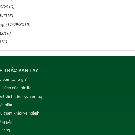
09/2016)
9/2016)
ông
(17/09/2016)
/2016)
016)
H TRẮC VÂN TAY
c vân tay là gì?
 thành của Infolife
test Sinh trắc học vân tay
ực hiện
iệu tham khảo về ngành
ờng gặp
 tiếng