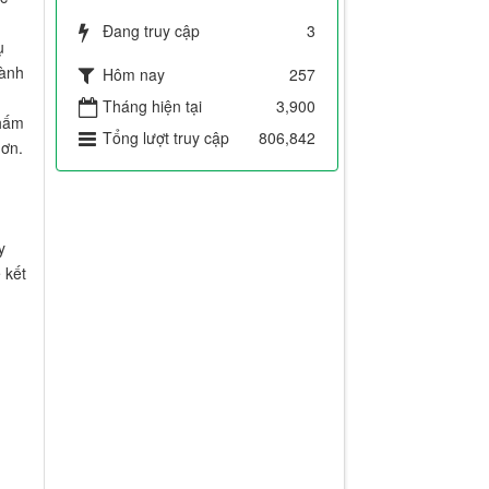
Đang truy cập
3
ụ
hành
Hôm nay
257
Tháng hiện tại
3,900
chấm
Tổng lượt truy cập
806,842
hơn.
m
y
 kết