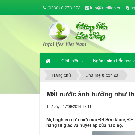
(0236) 6 273 273
info@infolifes.vn
n
InfoLifes Việt Nam
Giới thiệu
Ngành sinh trắc học 
Trang chủ
Cha mẹ & con cái
Mất nước ảnh hưởng như thế
Thứ bảy - 17/09/2016 17:11
Một nghiên cứu mới của ĐH Sức khoẻ, ĐH 
năng tri giác và huyết áp của não bộ.