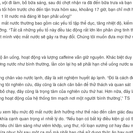
ễ, vội đi làm, bỏ bữa sáng, sau đó chợt nhận ra đã đến bữa trưa và bạn 
 tối hôm trước cho đến tận trưa hôm sau, khoảng 17 giờ, bạn chỉ mới 
ơn 1 lít nước mà đáng lẽ bạn phải uống!”
mất nước thường bao gồm các yếu tố tập thể dục, tăng nhiệt độ, kiểm
ưỡng. “Tất cả những yếu tố này đều tác động rất lớn lên phản ứng tinh 
ột mình việc mất nước sẽ gây ra thay đổi. Chúng tôi muốn đưa mọi thứ 
 ăn uống, hoạt động và lượng caffeine vẫn giữ nguyên. Khác biệt duy
ượng nước như bình thường, lần còn lại họ sẽ phải hạn chế uống nước s
ng chân vào nước lạnh, đây là xét nghiệm huyết áp lạnh. “Đó là cách đ
g tôi nghiên cứu, đây cũng là cách căn bản để thử thách và quan sát
bỏ chạy, đây cũng là trọng tâm của nghiên cứu thứ hai. Hơn nữa, đây l
g hoạt động của hệ thống tim mạch nơi một người ‘bình thường’,” TS
u xem liệu mức độ mất nước ảnh hưởng như thế nào đến cảm giác đa
hía cạnh quan trọng vì nhiề lý do. “Nếu bạn có bất kỳ điều kiện gì có 
iêu chí lâm sàng như viêm khớp, ung thư, rối loạn xương cơ hay đau 
vừa phục hồi sau một ca mổ mà phải hạn chế sử dụng thức ăn hay nư