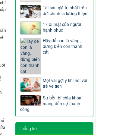
chỉ
Tài sản giá trị nhất trên
hấp
đời chính là lương thiện
17 bí mật của người
hạnh phúc
thần
về
Hãy để con là vàng,
đừng biến con thành
cát
uốt
ể
Một vài gợi ý khi nói với
trẻ về tiền
à
Sự bền bỉ chìa khóa
mang đến sự thành
công
u
thể
nửa
Thống kê
ớc