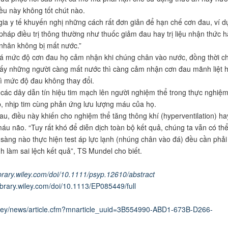
u này không tốt chút nào.
ia y tế khuyến nghị những cách rất đơn giản để hạn chế cơn đau, ví d
áp điều trị thông thường như thuốc giảm đau hay trị liệu nhận thức 
 nhân không bị mất nước.”
á mức độ cơn đau họ cảm nhận khi chúng chân vào nước, đồng thời 
hấy những người càng mất nước thì càng cảm nhận cơn đau mãnh liệt 
hì mức độ đau không thay đổi.
 các dây dẫn tín hiệu tim mạch lên người nghiệm thể trong thực nghiệ
, nhịp tim cùng phản ứng lưu lượng máu của họ.
u, điều này khiến cho nghiệm thể tăng thông khí (hyperventilation) ha
u não. “Tuy rất khó để diễn dịch toàn bộ kết quả, chúng ta vẫn có thể
 sàng nào thực hiện test áp lực lạnh (nhúng chân vào đá) đều cần phải
 làm sai lệch kết quả”, TS Mundel cho biết.
library.wiley.com/doi/10.1111/psyp.12610/abstract
library.wiley.com/doi/10.1113/EP085449/full
sey/news/article.cfm?mnarticle_uuid=3B554990-ABD1-673B-D266-