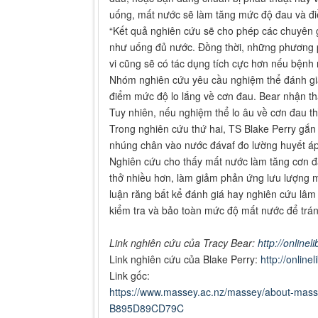
uống, mất nước sẽ làm tăng mức độ đau và điề
“Kết quả nghiên cứu sẽ cho phép các chuyên g
như uống đủ nước. Đồng thời, những phương ph
vi cũng sẽ có tác dụng tích cực hơn nếu bệnh
Nhóm nghiên cứu yêu cầu nghiệm thể đánh gi
điểm mức độ lo lắng về cơn đau. Bear nhận t
Tuy nhiên, nếu nghiệm thể lo âu về cơn đau t
Trong nghiên cứu thứ hai, TS Blake Perry gắn
nhúng chân vào nước đávaf đo lường huyết áp
Nghiên cứu cho thấy mất nước làm tăng cơn đa
thở nhiều hơn, làm giảm phản ứng lưu lượng má
luận răng bất kể đánh giá hay nghiên cứu lâm
kiểm tra và bảo toàn mức độ mất nước để tránh
Link nghiên cứu của Tracy Bear:
http://online
Link nghiên cứu của Blake Perry:
http://online
Link gốc:
https://www.massey.ac.nz/massey/about-mas
B895D89CD79C