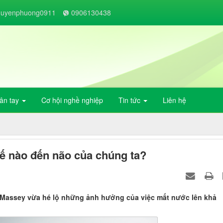
guyenphuong0911
0906130438
vân tay
Cơ hội nghề nghiệp
Tin tức
Liên hệ
 nào đến não của chúng ta?
Massey vừa hé lộ những ảnh hưởng của việc mất nước lên khả