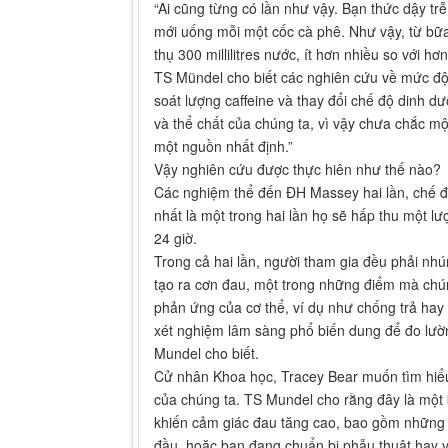
“Ai cũng từng có lần như vậy. Bạn thức dậy tr
mới uống mỗi một cốc cà phê. Như vậy, từ bữa
thụ 300 millilitres nước, ít hơn nhiều so với h
TS Mündel cho biết các nghiên cứu về mức độ 
soát lượng caffeine và thay đổi chế độ dinh d
và thể chất của chúng ta, vì vậy chưa chắc m
một nguồn nhất định.”
Vậy nghiên cứu được thực hiên như thế nào?
Các nghiệm thể đến ĐH Massey hai lần, chế độ
nhất là một trong hai lần họ sẽ hấp thu một l
24 giờ.
Trong cả hai lần, người tham gia đều phải nhú
tạo ra cơn đau, một trong những điểm mà chún
phản ứng của cơ thể, ví dụ như chống trả hay 
xét nghiệm lâm sàng phổ biến dung để đo lườn
Mundel cho biết.
Cử nhân Khoa học, Tracey Bear muốn tìm hiể
của chúng ta. TS Mundel cho rằng đây là một k
khiến cảm giác đau tăng cao, bao gồm những t
đầu, hoặc bạn đang chuẩn bị phẫu thuật hay 