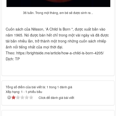
36 tuần. Trong một tháng, em bé sẽ được sinh ra ..
Cuốn sách
của Nilsson
,
'
A Child
Is Born
"
, được xuất bản
vào
năm 1965.
Nó được bán
hết chỉ trong
một
vài ngày và
đã
được
tái bản
nhiều lần
, trở thành một
trong những cuốn sách
nhiếp
ảnh
nổi tiếng nhất của
mọi thời đại.
Theo: https://brightside.me/article/how-a-child-is-born-4205/
Dịch: TP
Tổng số điểm của bài viết là: 1 trong 1 đánh giá
Xếp hạng:
1
-
1
phiếu bầu
Click để đánh giá bài viết