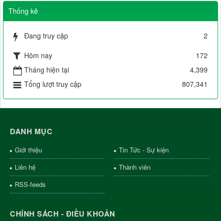
Thống kê
Đang truy cập
2
Hôm nay
172
Tháng hiện tại
4,399
Tổng lượt truy cập
807,341
DANH MỤC
Giới thiệu
Tin Tức - Sự kiện
Liên hệ
Thành viên
RSS-feeds
CHÍNH SÁCH - ĐIỀU KHOẢN