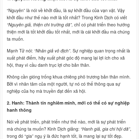
“Nguyên” là nói về khởi đầu, là sự khởi đầu của vạn vật. Vậy
khởi đầu như thế nào mới là tốt nhất? Trong Kinh Dịch có viết
“Nguyên giả, thiện chi trường dã”,
chỉ có phát triển theo hướng
thiện mới là tốt khởi đầu tốt nhất, mới là cái khởi đầu mà chúng
ta muốn.
Mạnh Tử nói:
“Nhân giả vô địch”
. Sự nghiệp quan trọng nhất là
xuất phát điểm, hãy xuất phát góc độ mang lại lợi ích cho xã
hội, thay vì cầu danh trục lợi cho bản thân.
Không cần gióng trống khua chiêng phô trương bản thân mình.
Bởi vì nhân tâm của một người, tự nó có thể thông qua sự
nghiệp của họ mà truyền đạt đến xã hội.
2. Hanh: Thành tín nghiêm minh, mới có thể có sự nghiệp
hanh thông
Nói về phát triển, phát triển như thế nào, mới là sự phát triển
mà chúng ta muốn? Kinh Dịch giảng:
“Hanh giả, gia chi hội dã”
,
trong đó “gia” ngụ ý là đức hạnh tốt, là mang lại sự tốt đẹp.