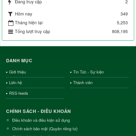
Đang truy cập
2
Hôm nay
349
Tháng hiện tại
5,253
Tổng lượt truy cập
808,195
DANH MỤC
Giới thiệu
Tin Tức - Sự kiện
Liên hệ
Thành viên
RSS-feeds
CHÍNH SÁCH - ĐIỀU KHOẢN
Điều khoản và điều kiện sử dụng
Chính sách bảo mật (Quyền riêng tư)