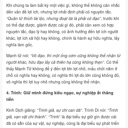
Khi chúng ta làm bất kỳ một việc gì, không thể không cân nhắc
đến vấn đề lợi ích, nhưng lợi nhất định phải có nguyên tắc.
“Quân tử thích tài lộc, nhưng đoạt tài là phải có đạo”
, trước khi
có thể đạt được, giành được cái gì đó, phải cân xem có hợp
nguyên tắc, đạo lý hay không, có ảnh hưởng đến lợi ích người
khác, lợi ích xã hội hay không, chính là hành sự hữu nghĩa, lấy
nghĩa làm gốc.
Mạnh tử nói:
“Vô đạo, thì một ống cơm cũng không thể nhận từ
người khác, hữu đạo lấy cả thiên hạ cũng không thẹn”
. Có thể
thấy Mạnh Tử không để ý đến lợi lớn lợi nhỏ, mấu chốt nằm ở
chỗ có nghĩa hay không, có nghĩa thì lợi dù lớn cũng không đủ,
vô nghĩa thì lợi tuy nhỏ nhưng cũng không thể nhận.
4. Trinh: Giữ mình đừng kiêu ngạo, sự nghiệp ắt thăng
tiến
Kinh Dịch giảng:
“Trinh giả, sự chi can dã”
. Trình Di nói:
“Trinh
giả, vạn vật chi thành”.
“Trinh” là đại biểu sự giữ gìn được cái
đã có sẵn của sự vật, sự nghiệp, cũng là đại biểu sự phát triển