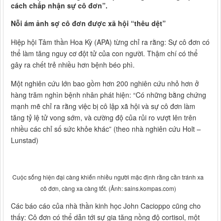
cách chấp nhận sự cô đơn”.
Nỗi ám ảnh sợ cô đơn được xã hội “thêu dệt”
Hiệp hội Tâm thần Hoa Kỳ (APA) từng chỉ ra rằng: Sự cô đơn có
thể làm tăng nguy cơ đột tử của con người. Thậm chí có thể
gây ra chết trẻ nhiều hơn bệnh béo phì.
Một nghiên cứu lớn bao gồm hơn 200 nghiên cứu nhỏ hơn ở
hàng trăm nghìn bệnh nhân phát hiện: “Có những bằng chứng
mạnh mẽ chỉ ra rằng việc bị cô lập xã hội và sự cô đơn làm
tăng tỷ lệ tử vong sớm, và cường độ của rủi ro vượt lên trên
nhiều các chỉ số sức khỏe khác” (theo nhà nghiên cứu Holt –
Lunstad)
Cuộc sống hiện đại càng khiến nhiều người mặc định rằng cần tránh xa
cô đơn, càng xa càng tốt. (Ảnh: sains.kompas.com)
Các báo cáo của nhà thần kinh học John Cacioppo cũng cho
thấy: Cô đơn có thể dẫn tới sự gia tăng nồng độ cortisol, một