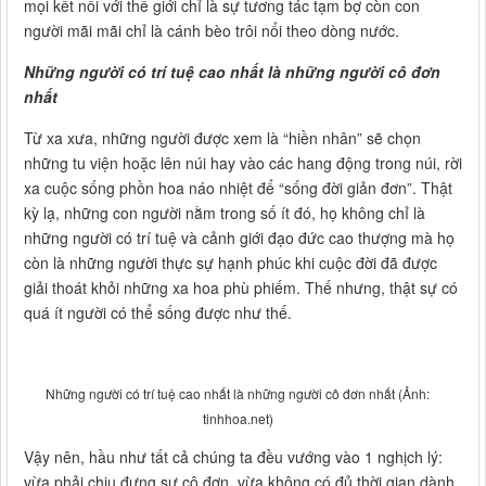
mọi kết nối với thế giới chỉ là sự tương tác tạm bợ còn con
người mãi mãi chỉ là cánh bèo trôi nổi theo dòng nước.
Những người có trí tuệ cao nhất là những người cô đơn
nhất
Từ xa xưa, những người được xem là “hiền nhân” sẽ chọn
những tu viện hoặc lên núi hay vào các hang động trong núi, rời
xa cuộc sống phồn hoa náo nhiệt để “sống đời giản đơn”. Thật
kỳ lạ, những con người nằm trong số ít đó, họ không chỉ là
những người có trí tuệ và cảnh giới đạo đức cao thượng mà họ
còn là những người thực sự hạnh phúc khi cuộc đời đã được
giải thoát khỏi những xa hoa phù phiếm. Thế nhưng, thật sự có
quá ít người có thể sống được như thế.
Những người có trí tuệ cao nhất là những người cô đơn nhất (Ảnh:
tinhhoa.net)
Vậy nên, hầu như tất cả chúng ta đều vướng vào 1 nghịch lý:
vừa phải chịu đựng sự cô đơn, vừa không có đủ thời gian dành