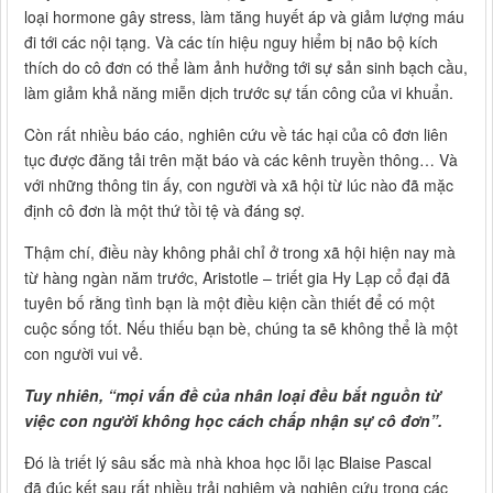
loại hormone gây stress, làm tăng huyết áp và giảm lượng máu
đi tới các nội tạng. Và các tín hiệu nguy hiểm bị não bộ kích
thích do cô đơn có thể làm ảnh hưởng tới sự sản sinh bạch cầu,
làm giảm khả năng miễn dịch trước sự tấn công của vi khuẩn.
Còn rất nhiều báo cáo, nghiên cứu về tác hại của cô đơn liên
tục được đăng tải trên mặt báo và các kênh truyền thông… Và
với những thông tin ấy, con người và xã hội từ lúc nào đã mặc
định cô đơn là một thứ tồi tệ và đáng sợ.
Thậm chí, điều này không phải chỉ ở trong xã hội hiện nay mà
từ hàng ngàn năm trước, Aristotle – triết gia Hy Lạp cổ đại đã
tuyên bố rằng tình bạn là một điều kiện cần thiết để có một
cuộc sống tốt. Nếu thiếu bạn bè, chúng ta sẽ không thể là một
con người vui vẻ.
Tuy nhiên, “mọi vấn đề của nhân loại đều bắt nguồn từ
việc con người không học cách chấp nhận sự cô đơn”.
Đó là triết lý sâu sắc mà nhà khoa học lỗi lạc Blaise Pascal
đã đúc kết sau rất nhiều trải nghiệm và nghiên cứu trong các