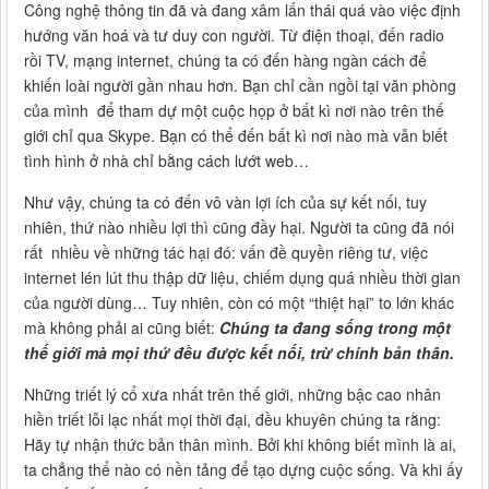
Công nghệ thông tin đã và đang xâm lấn thái quá vào việc định
hướng văn hoá và tư duy con người. Từ điện thoại, đến radio
rồi TV, mạng internet, chúng ta có đến hàng ngàn cách để
khiến loài người gần nhau hơn. Bạn chỉ cần ngồi tại văn phòng
của mình để tham dự một cuộc họp ở bất kì nơi nào trên thế
giới chỉ qua Skype. Bạn có thể đến bất kì nơi nào mà vẫn biết
tình hình ở nhà chỉ bằng cách lướt web…
Như vậy, chúng ta có đến vô vàn lợi ích của sự kết nối, tuy
nhiên, thứ nào nhiều lợi thì cũng đầy hại. Người ta cũng đã nói
rất nhiều về những tác hại đó: vấn đề quyền riêng tư, việc
internet lén lút thu thập dữ liệu, chiếm dụng quá nhiều thời gian
của người dùng… Tuy nhiên, còn có một “thiệt hại” to lớn khác
mà không phải ai cũng biết:
Chúng ta đang sống trong một
thế giới mà mọi thứ đều được kết nối, trừ chính bản thân.
Những triết lý cổ xưa nhất trên thế giới, những bậc cao nhân
hiền triết lỗi lạc nhất mọi thời đại, đều khuyên chúng ta rằng:
Hãy tự nhận thức bản thân mình. Bởi khi không biết mình là ai,
ta chẳng thể nào có nền tảng để tạo dựng cuộc sống. Và khi ấy