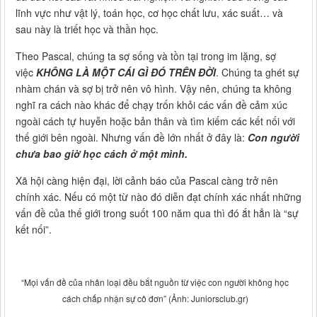
lĩnh vực như vật lý, toán học, cơ học chất lưu, xác suất… và
sau này là triết học và thần học.
Theo Pascal, chúng ta sợ sống và tồn tại trong im lặng, sợ
việc
KHÔNG LÀ MỘT CÁI GÌ ĐÓ TRÊN ĐỜI
. Chúng ta ghét sự
nhàm chán và sợ bị trở nên vô hình. Vậy nên, chúng ta không
nghĩ ra cách nào khác để chạy trốn khỏi các vấn đề cảm xúc
ngoài cách tự huyễn hoặc bản thân và tìm kiếm các kết nối với
thế giới bên ngoài. Nhưng vấn đề lớn nhất ở đây là:
Con người
chưa bao giờ học cách ở một mình.
Xã hội càng hiện đại, lời cảnh báo của Pascal càng trở nên
chính xác. Nếu có một từ nào đó diễn đạt chính xác nhất những
vấn đề của thế giới trong suốt 100 năm qua thì đó ắt hẳn là “sự
kết nối”.
“Mọi vấn đề của nhân loại đều bắt nguồn từ việc con người không học
cách chấp nhận sự cô đơn” (Ảnh: Juniorsclub.gr)